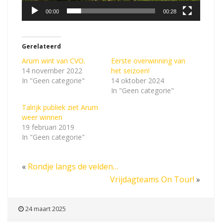
e
00:00
00:28
r
Gerelateerd
Arum wint van CVO.
Eerste overwinning van
14 november 2022
het seizoen!
In "Geen categorie"
14 oktober 2024
In "Geen categorie"
Talrijk publiek ziet Arum
weer winnen
19 februari 2019
In "Geen categorie"
«
Rondje langs de velden…
Vrijdagteams On Tour!
»
24 maart 2025