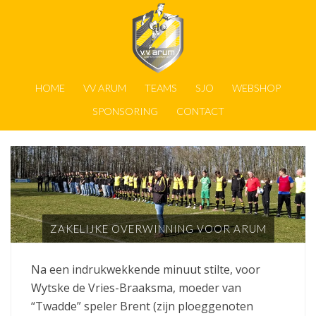
HOME
VV ARUM
TEAMS
SJO
WEBSHOP
SPONSORING
CONTACT
ZAKELIJKE OVERWINNING VOOR ARUM
Na een indrukwekkende minuut stilte, voor
Wytske de Vries-Braaksma, moeder van
“Twadde” speler Brent (zijn ploeggenoten