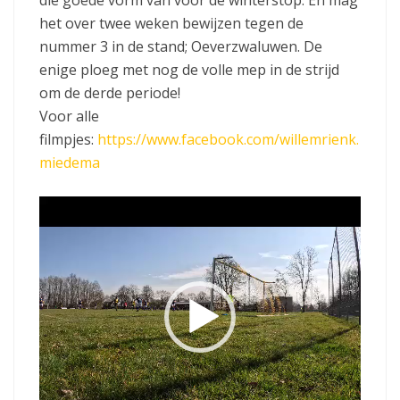
die goede vorm van voor de winterstop. En mag
het over twee weken bewijzen tegen de
nummer 3 in de stand; Oeverzwaluwen. De
enige ploeg met nog de volle mep in de strijd
om de derde periode!
Voor alle
filmpjes:
https://www.facebook.com/willemrienk.
miedema
V
i
d
e
o
s
p
e
l