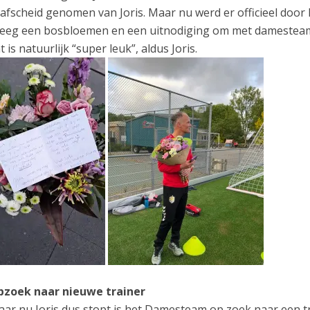
 afscheid genomen van Joris. Maar nu werd er officieel doo
eeg een bosbloemen en een uitnodiging om met damesteam 
t is natuurlijk “super leuk”, aldus Joris.
pzoek naar nieuwe trainer
ar nu Joris dus stopt is het Damesteam op zoek naar een tra