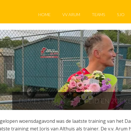
HOME
VV ARUM
TEAMS
SJO
DAMES NEMEN AFSCHEID EN ZOEKE
gelopen woensdagavond was de laatste training van het Da
atste training met Joris van Althuis als trainer. De v.v. Aru