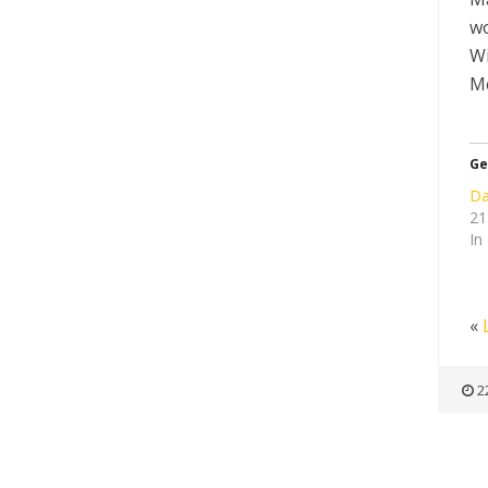
wo
Wi
Me
Ge
Da
21
In
«
2