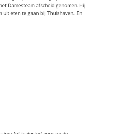
r het Damesteam afscheid genomen. Hij
uit eten te gaan bij Thuishaven…En
iner (of trainster) voor op de