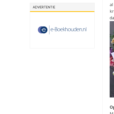
al
ADVERTENTIE
kr
da
O
Ma