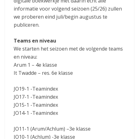
digitale boekwerkje met daarin echt alle
informatie voor volgend seizoen (25/26) zullen
we proberen eind juli/begin augustus te
publiceren.
Teams en niveau
We starten het seizoen met de volgende teams
en niveau:
Arum 1 – 4e klasse
It Twadde – res. 6e klasse
JO19-1 -Teamindex
JO17-1 -Teamindex
JO15-1 -Teamindex
JO14-1 -Teamindex
JO11-1 (Arum/Achlum) –3e klasse
JO10-1 (Achlum) -3e klasse