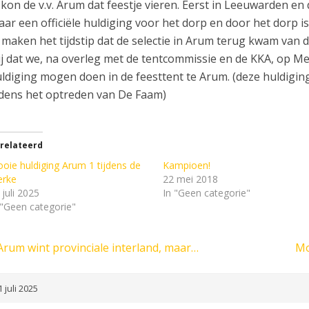
l. kon de v.v. Arum dat feestje vieren. Eerst in Leeuwarden 
ar een officiële huldiging voor het dorp en door het dorp i
 maken het tijdstip dat de selectie in Arum terug kwam van 
ij dat we, na overleg met de tentcommissie en de KKA, op Mer
ldiging mogen doen in de feesttent te Arum. (deze huldiging
jdens het optreden van De Faam)
relateerd
oie huldiging Arum 1 tijdens de
Kampioen!
rke
22 mei 2018
 juli 2025
In "Geen categorie"
 "Geen categorie"
Arum wint provinciale interland, maar…
Mo
 juli 2025