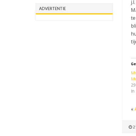
j.
ADVERTENTIE
Ma
te
bl
hu
ti
Ge
Mo
Me
29
In
«
21