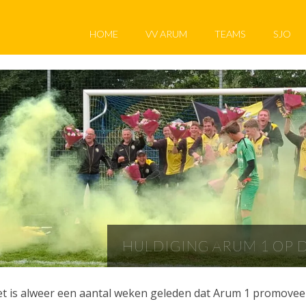
HOME
VV ARUM
TEAMS
SJO
HULDIGING ARUM 1 OP 
t is alweer een aantal weken geleden dat Arum 1 promoveerd