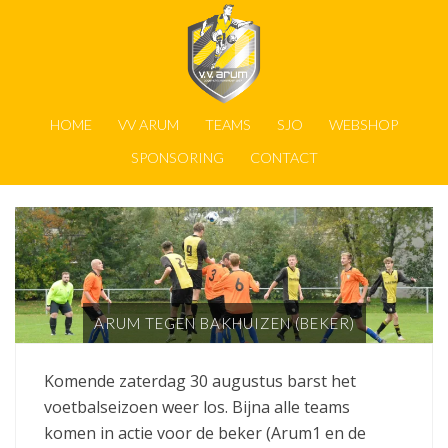
HOME
VV ARUM
TEAMS
SJO
WEBSHOP
SPONSORING
CONTACT
ARUM TEGEN BAKHUIZEN (BEKER)
Komende zaterdag 30 augustus barst het
voetbalseizoen weer los. Bijna alle teams
komen in actie voor de beker (Arum1 en de