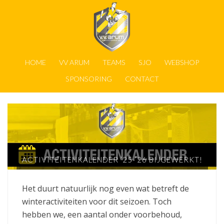
HOME
VV ARUM
TEAMS
SJO
WEBSHOP
SPONSORING
CONTACT
ACTIVITEITENKALENDER ’25-’26 BIJGEWERKT!
Het duurt natuurlijk nog even wat betreft de
winteractiviteiten voor dit seizoen. Toch
hebben we, een aantal onder voorbehoud,