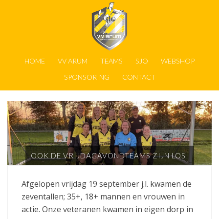
HOME
VV ARUM
TEAMS
SJO
WEBSHOP
SPONSORING
CONTACT
OOK DE VRIJDAGAVONDTEAMS ZIJN LOS!
Afgelopen vrijdag 19 september j.l. kwamen de
zeventallen; 35+, 18+ mannen en vrouwen in
actie. Onze veteranen kwamen in eigen dorp in