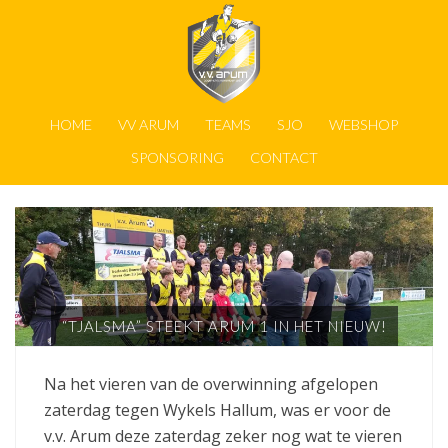
HOME
VV ARUM
TEAMS
SJO
WEBSHOP
SPONSORING
CONTACT
“TJALSMA” STEEKT ARUM 1 IN HET NIEUW!
Na het vieren van de overwinning afgelopen
zaterdag tegen Wykels Hallum, was er voor de
v.v. Arum deze zaterdag zeker nog wat te vieren