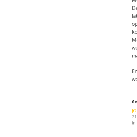
De
la
op
ko
Me
we
ma
En
wo
Ge
JO
21
In