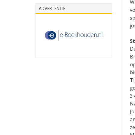
Wa
ADVERTENTIE
vo
sp
jo
S
De
Br
op
bi
Ti
go
3 
Na
Jo
an
ze
M