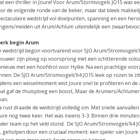
t een thriller in Joure! Voor Arum/Stormvogels JO15 was ee
or de volgende ronde van de beker, maar dat bleek makkel
ectaculaire wedstrijd vol doelpunten, spanning en een heroï
ngens/meiden uit Arum/Achlum uiteindelijk een zwaarbevocht
terk begin Arum
 wedstrijd begon voortvarend voor SJO Arum/Stromvogels’64.
ouwer zijn ploeg op voorsprong met een schitterende soloact
nieuw met een hoofdrol voor Hylke. Na een prachtige voorz
nnen. De SJO Arum/Stromvogels’64 JO15 leek op rozen te zit
jdens een wisselmoment wist Joure snel te profiteren en de a
al gaf de thuisploeg een boost, Maar de Arumers/Achlumer
van.
 rust draaide de wedstrijd volledig om. Met snelle aanvalle
ure nog twee keer. Het was ineens 3-3. Binnen drie minuten v
der team op het veld stond. De SJO Arum/Stromvogels’64 J
, geholpen door een cruciaal moment: een speler van Joure 
et een man meer rook Arum opnieuw kansen.