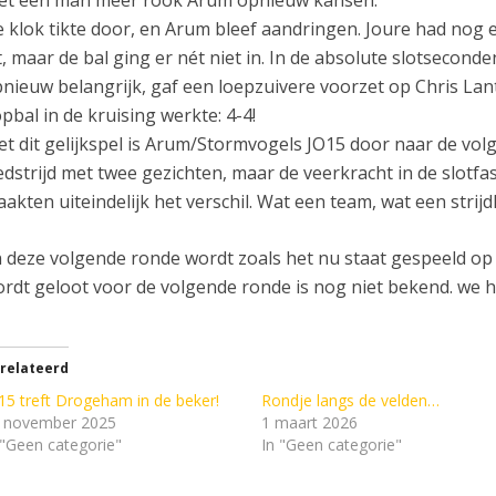
 klok tikte door, en Arum bleef aandringen. Joure had nog
t, maar de bal ging er nét niet in. In de absolute slotsecon
nieuw belangrijk, gaf een loepzuivere voorzet op Chris Lant
pbal in de kruising werkte: 4-4!
t dit gelijkspel is Arum/Stormvogels JO15 door naar de vo
dstrijd met twee gezichten, maar de veerkracht in de slotfa
akten uiteindelijk het verschil. Wat een team, wat een strij
 deze volgende ronde wordt zoals het nu staat gespeeld op
rdt geloot voor de volgende ronde is nog niet bekend. we h
relateerd
15 treft Drogeham in de beker!
Rondje langs de velden…
 november 2025
1 maart 2026
 "Geen categorie"
In "Geen categorie"