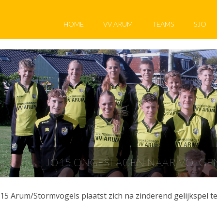
HOME
VV ARUM
TEAMS
SJO
JO15 ONGESLAGEN NAAR VOLG
15 Arum/Stormvogels plaatst zich na zinderend gelijkspel 