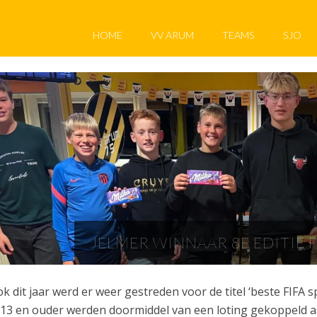
HOME
VV ARUM
TEAMS
SJO
JELMER WINNAAR 8E EDITIE 
k dit jaar werd er weer gestreden voor de titel ‘beste FIFA s
13 en ouder werden doormiddel van een loting gekoppeld 