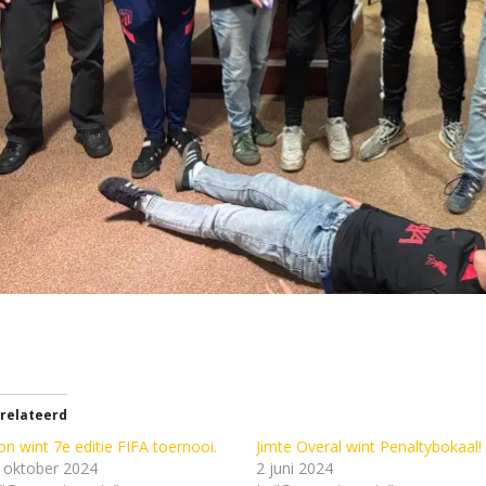
relateerd
on wint 7e editie FIFA toernooi.
Jimte Overal wint Penaltybokaal!
 oktober 2024
2 juni 2024