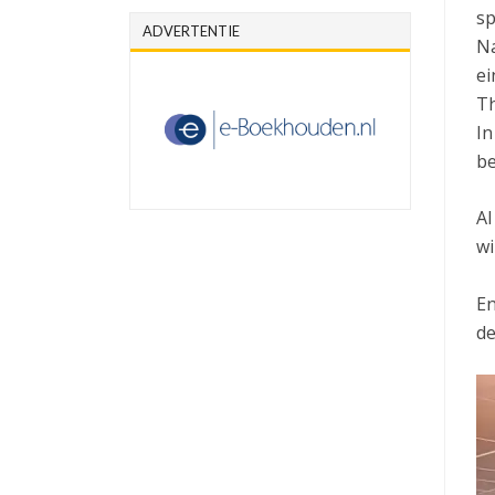
sp
ADVERTENTIE
Na
ei
Th
In
be
Al
wi
En
de