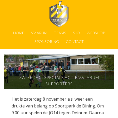
HOME
VV ARUM
TEAMS
SJO
WEBSHOP
SPONSORING
CONTACT
ZATERDAG: SPECIALE ACTIE V.V. ARUM
SUPPORTERS
Het is zaterdag 8 november a.s. weer een
drukte van belang op Sportpark de Bining. Om
9.00 uur spelen de JO14 tegen Deinum. Daarna