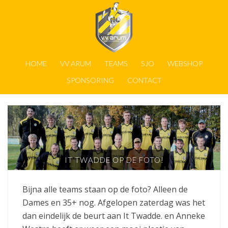
HOME
VV ARUM
TEAMS
SJO
WEBSHOP
SPONSORING
CONTACT
IT TWADDE OP DE FOTO!
Bijna alle teams staan op de foto? Alleen de
Dames en 35+ nog. Afgelopen zaterdag was het
dan eindelijk de beurt aan It Twadde. en Anneke