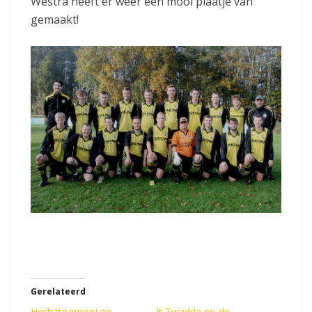
Westra heeft er weer een mooi plaatje van
gemaakt!
Gerelateerd
Herfsttoernooi en
It Twadde op de