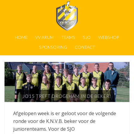
HOME
VV ARUM
TEAMS
SJO
WEBSHOP
SPONSORING
CONTACT
JO15 TREFT DROGEHAM IN DE BEKER!
Afgelopen week is er geloot voor de volgende
ronde voor de K.N.V.B. beker voor de
juniorenteams. Voor de SJO