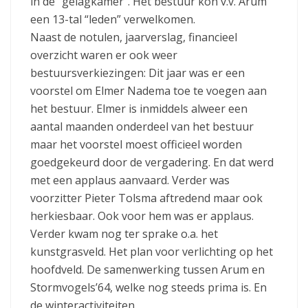
in de “gelagkamer”. Het bestuur kon v.v. Arum
een 13-tal “leden” verwelkomen.
Naast de notulen, jaarverslag, financieel
overzicht waren er ook weer
bestuursverkiezingen: Dit jaar was er een
voorstel om Elmer Nadema toe te voegen aan
het bestuur. Elmer is inmiddels alweer een
aantal maanden onderdeel van het bestuur
maar het voorstel moest officieel worden
goedgekeurd door de vergadering. En dat werd
met een applaus aanvaard. Verder was
voorzitter Pieter Tolsma aftredend maar ook
herkiesbaar. Ook voor hem was er applaus.
Verder kwam nog ter sprake o.a. het
kunstgrasveld. Het plan voor verlichting op het
hoofdveld. De samenwerking tussen Arum en
Stormvogels’64, welke nog steeds prima is. En
de winteractiviteiten.