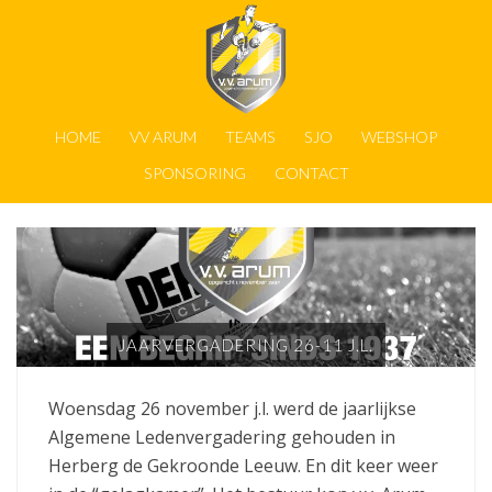
HOME
VV ARUM
TEAMS
SJO
WEBSHOP
SPONSORING
CONTACT
JAARVERGADERING 26-11 J.L.
Woensdag 26 november j.l. werd de jaarlijkse
Algemene Ledenvergadering gehouden in
Herberg de Gekroonde Leeuw. En dit keer weer