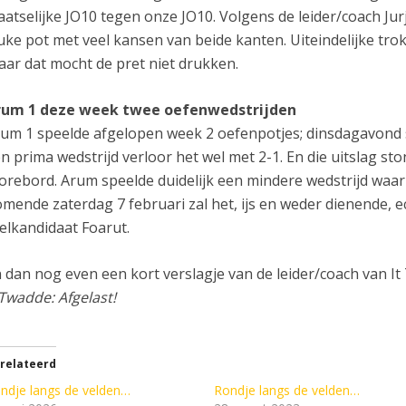
aatselijke JO10 tegen onze JO10. Volgens de leider/coach Jur
uke pot met veel kansen van beide kanten. Uiteindelijke trok
ar dat mocht de pret niet drukken.
rum 1 deze week twee oefenwedstrijden
um 1 speelde afgelopen week 2 oefenpotjes; dinsdagavond sp
n prima wedstrijd verloor het wel met 2-1. En die uitslag st
orebord. Arum speelde duidelijk een mindere wedstrijd waar
mende zaterdag 7 februari zal het, ijs en weder dienende, 
telkandidaat Foarut.
 dan nog even een kort verslagje van de leider/coach van I
 Twadde: Afgelast!
relateerd
ndje langs de velden…
Rondje langs de velden…