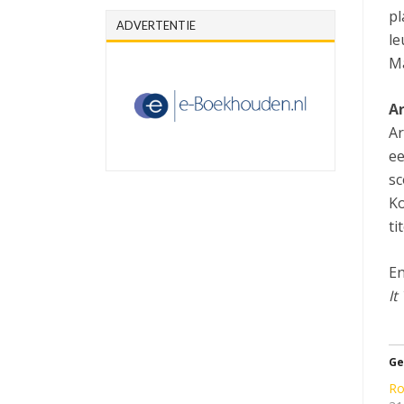
pl
ADVERTENTIE
le
Ma
A
Ar
ee
sc
Ko
ti
En
It
Ge
Ro