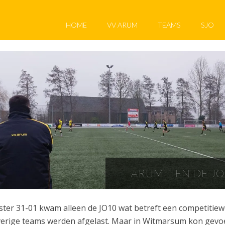
HOME
VV ARUM
TEAMS
SJO
ARUM 1 EN DE JO
ster 31-01 kwam alleen de JO10 wat betreft een competitiewed
erige teams werden afgelast. Maar in Witmarsum kon gevoe