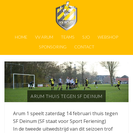
HOME
VV ARUM
TEAMS
SJO
WEBSHOP
SPONSORING
CONTACT
ARUM THUIS TEGEN SF DEINUM
Arum 1 speelt zaterdag 14 februari thuis tegen
SF Deinum (SF staat voor Sport Feriening)
In de tweede uitwedstrijd van dit seizoen trof