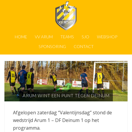
HOME
VV ARUM
TEAMS
SJO
WEBSHOP
SPONSORING
CONTACT
ARUM WINT EEN PUNT TEGEN DEINUM
Afgelopen zaterdag “Valentijnsdag” stond de
wedstrijd Arum 1 – DF Deinum 1 op het
programma.