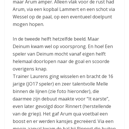
maar Arum amper. Alleen vlak voor de rust had
Arum, via een kopbal Lammert en een schot via
Wessel op de paal, op een eventueel doelpunt
mogen hopen.
In de tweede helft hetzelfde beeld. Maar
Deinum kwam wel op voorsprong. En hoe! Een
speler van Deinum mocht vanaf eigen helft
helemaal doorlopen naar de goal en scoorde
overigens knap.
Trainer Laurens ging wisselen en bracht de 16
jarige (JO17 speler) en zeer talentvolle Melle
binnen de lijnen (zie foto hieronder), die
daarmee zijn debuut maakte voor “It earste”,
even later gevolgd door Rinnert (herstellende
van de griep). Het gaf Arum qua voetbal een
boost en er werden kansjes gecreëerd. Via een
mooie aanval kwam de bal bij Rinnert die buiten