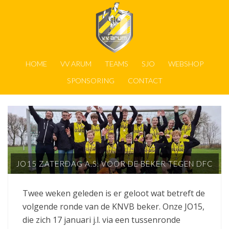
HOME
VV ARUM
TEAMS
SJO
WEBSHOP
SPONSORING
CONTACT
JO15 ZATERDAG A.S. VOOR DE BEKER TEGEN DFC
Twee weken geleden is er geloot wat betreft de
volgende ronde van de KNVB beker. Onze JO15,
die zich 17 januari j.l. via een tussenronde