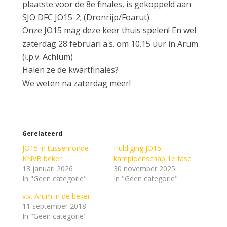
plaatste voor de 8e finales, is gekoppeld aan
SJO DFC JO15-2; (Dronrijp/Foarut).
Onze JO15 mag deze keer thuis spelen! En wel
zaterdag 28 februari a.s. om 10.15 uur in Arum
(i.p.v. Achlum)
Halen ze de kwartfinales?
We weten na zaterdag meer!
Gerelateerd
JO15 in tussenronde
Huldiging JO15:
KNVB beker
kampioenschap 1e fase
13 januari 2026
30 november 2025
In "Geen categorie"
In "Geen categorie"
v.v. Arum in de beker
11 september 2018
In "Geen categorie"