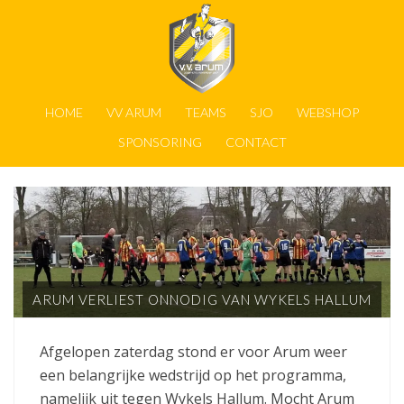
HOME
VV ARUM
TEAMS
SJO
WEBSHOP
SPONSORING
CONTACT
ARUM VERLIEST ONNODIG VAN WYKELS HALLUM
Afgelopen zaterdag stond er voor Arum weer
een belangrijke wedstrijd op het programma,
namelijk uit tegen Wykels Hallum. Mocht Arum