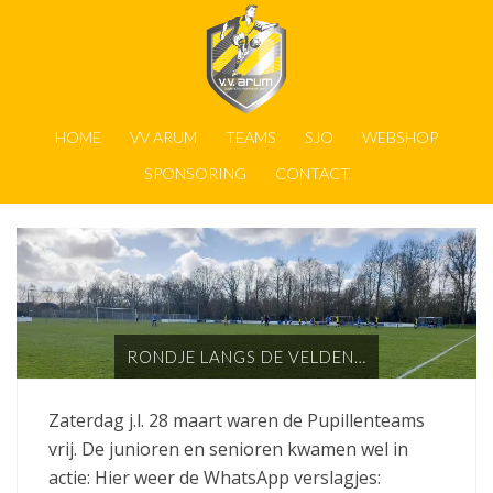
HOME
VV ARUM
TEAMS
SJO
WEBSHOP
SPONSORING
CONTACT
RONDJE LANGS DE VELDEN…
Zaterdag j.l. 28 maart waren de Pupillenteams
vrij. De junioren en senioren kwamen wel in
actie: Hier weer de WhatsApp verslagjes: