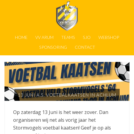
HOME
VV ARUM
TEAMS
SJO
WEBSHOP
SPONSORING
CONTACT
13 JUNI A.S. VOETBALKAATSEN IN ACHLUM
Op zaterdag 13 Juni is het weer zover. Dan
organiseren wij net als vorig jaar het
Stormvogels voetbal kaatsen! Geef je op als