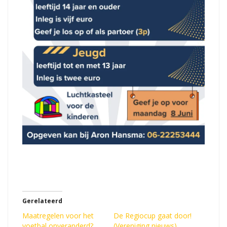
Gerelateerd
Maatregelen voor het
De Regiocup gaat door!
voetbal onveranderd?
(Vereniging nieuws)