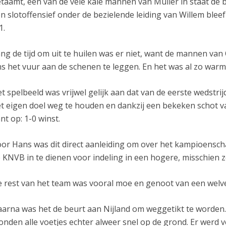
taamt, één van de vele kale mannen van Mulier in staat de b
n slotoffensief onder de bezielende leiding van Willem bleef
1.
ng de tijd om uit te huilen was er niet, want de mannen van
s het vuur aan de schenen te leggen. En het was al zo warm
t spelbeeld was vrijwel gelijk aan dat van de eerste wedstri
t eigen doel weg te houden en dankzij een bekeken schot va
nt op: 1-0 winst.
or Hans was dit direct aanleiding om over het kampioenscha
 KNVB in te dienen voor indeling in een hogere, misschien ze
 rest van het team was vooral moe en genoot van een welv
arna was het de beurt aan Nijland om weggetikt te worden. 
onden alle voetjes echter alweer snel op de grond. Er werd