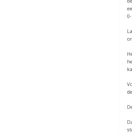
be
ee
0-
La
on
He
he
ka
Vo
de
De
Da
st