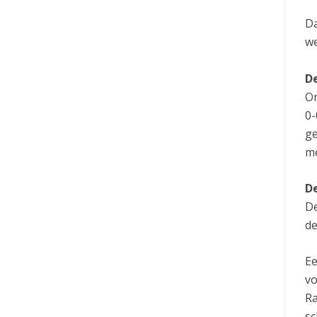
Da
we
D
On
0-
ge
me
D
De
de
Ee
vo
Ra
sc