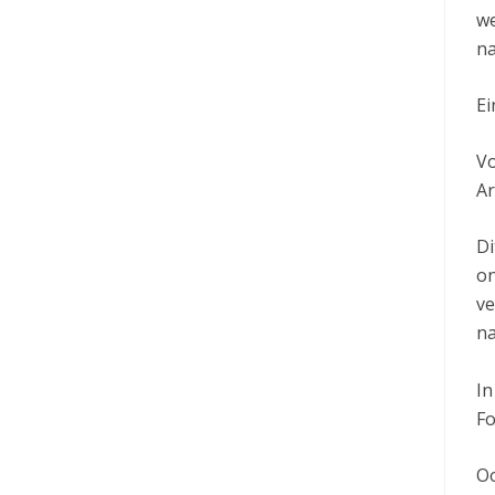
we
na
Ei
Vo
A
Di
on
ve
na
In
Fo
Oo