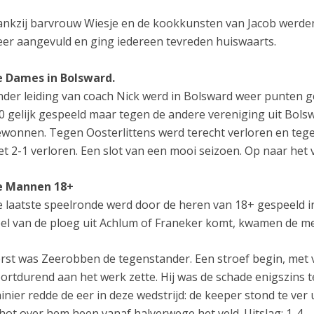
nkzij barvrouw Wiesje en de kookkunsten van Jacob werden
er aangevuld en ging iedereen tevreden huiswaarts.
e Dames in Bolsward.
der leiding van coach Nick werd in Bolsward weer punten 
0 gelijk gespeeld maar tegen de andere vereniging uit Bol
wonnen. Tegen Oosterlittens werd terecht verloren en teg
t 2-1 verloren. Een slot van een mooi seizoen. Op naar het 
e Mannen 18+
 laatste speelronde werd door de heren van 18+ gespeeld in
el van de ploeg uit Achlum of Franeker komt, kwamen de m
rst was Zeerobben de tegenstander. Een stroef begin, met
ortdurend aan het werk zette. Hij was de schade enigszins 
inier redde de eer in deze wedstrijd: de keeper stond te ver 
hot over hem heen vanaf halverwege het veld. Uitslag: 1-4.