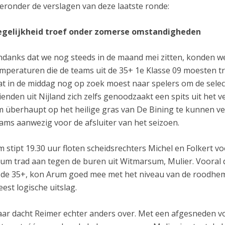
eronder de verslagen van deze laatste ronde:
egelijkheid troef onder zomerse omstandigheden
danks dat we nog steeds in de maand mei zitten, konden 
mperaturen die de teams uit de 35+ 1e Klasse 09 moesten t
at in de middag nog op zoek moest naar spelers om de select
ienden uit Nijland zich zelfs genoodzaakt een spits uit he
 überhaupt op het heilige gras van De Bining te kunnen ver
ams aanwezig voor de afsluiter van het seizoen.
 stipt 19.30 uur floten scheidsrechters Michel en Folkert vo
um trad aan tegen de buren uit Witmarsum, Mulier. Vooral 
 de 35+, kon Arum goed mee met het niveau van de roodhemd
est logische uitslag.
ar dacht Reimer echter anders over. Met een afgesneden voo