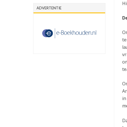
Hi
ADVERTENTIE
D
On
te
la
vr
om
te
Om
Ar
in
me
Da