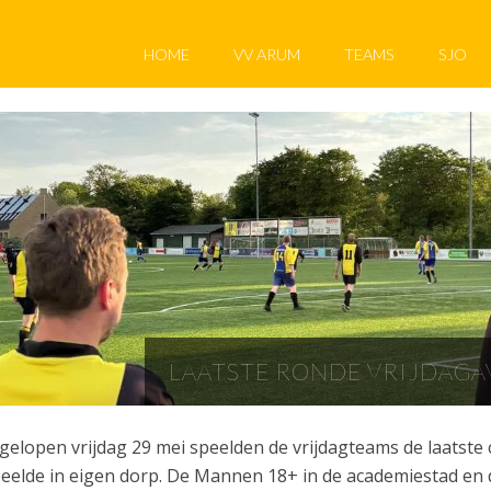
HOME
VV ARUM
TEAMS
SJO
LAATSTE RONDE VRIJDAG
gelopen vrijdag 29 mei speelden de vrijdagteams de laatste 
eelde in eigen dorp. De Mannen 18+ in de academiestad en