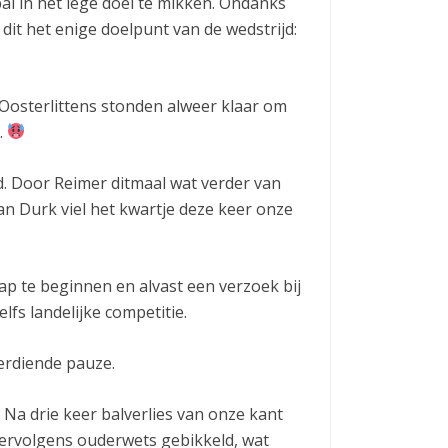
al in het lege doel te mikken. Ondanks
 dit het enige doelpunt van de wedstrijd:
 Oosterlittens stonden alweer klaar om
.
jd. Door Reimer ditmaal wat verder van
n Durk viel het kwartje deze keer onze
p te beginnen en alvast een verzoek bij
lfs landelijke competitie.
erdiende pauze.
Na drie keer balverlies van onze kant
 vervolgens ouderwets gebikkeld, wat