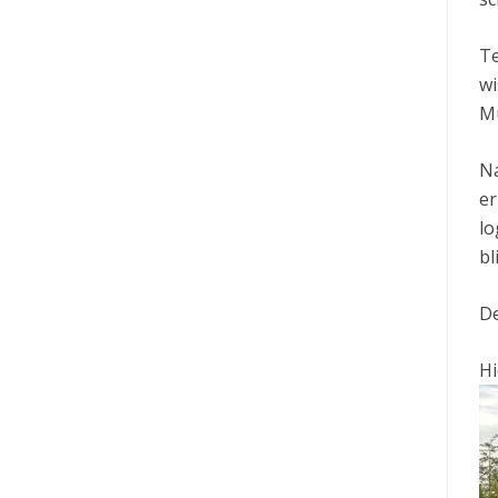
Te
wi
Mu
Na
er
lo
bl
De
Hi