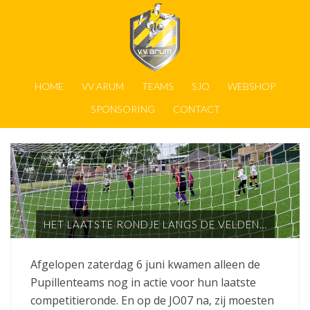
HOME
VV ARUM
TEAMS
SJO
WEBSHOP
SPONSORING
CONTACT
HET LAATSTE RONDJE LANGS DE VELDEN…
Afgelopen zaterdag 6 juni kwamen alleen de
Pupillenteams nog in actie voor hun laatste
competitieronde. En op de JO07 na, zij moesten