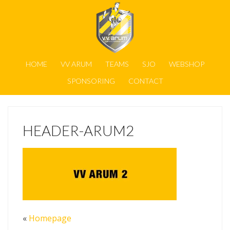
HOME
VV ARUM
TEAMS
SJO
WEBSHOP
SPONSORING
CONTACT
HEADER-ARUM2
«
Homepage