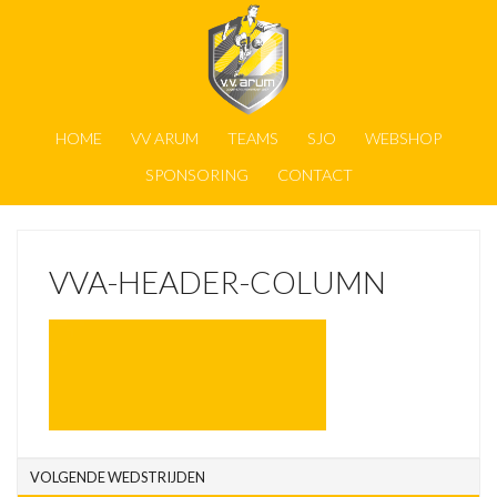
HOME
VV ARUM
TEAMS
SJO
WEBSHOP
SPONSORING
CONTACT
VVA-HEADER-COLUMN
VOLGENDE WEDSTRIJDEN