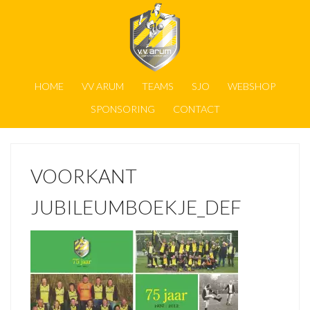
HOME
VV ARUM
TEAMS
SJO
WEBSHOP
SPONSORING
CONTACT
VOORKANT
JUBILEUMBOEKJE_DEF