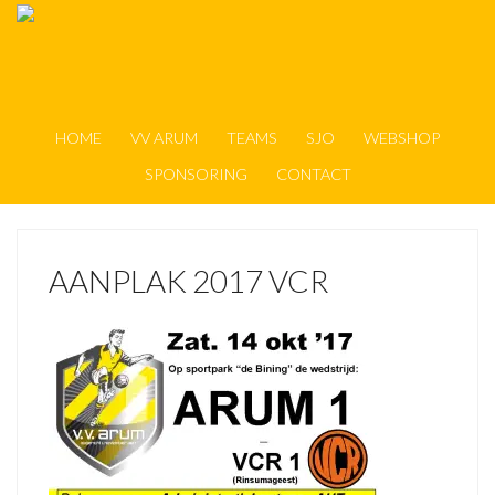
HOME
VV ARUM
TEAMS
SJO
WEBSHOP
SPONSORING
CONTACT
AANPLAK 2017 VCR