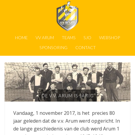
HOME
VV ARUM
TEAMS
SJO
WEBSHOP
SPONSORING
CONTACT
DE V.V. ARUM IS JARIG
Vandaag, 1 november 2017, is het precies 80
jaar geleden dat de v.v. Arum werd opgericht. In
de lange geschiedenis van de club werd Arum 1