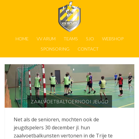
HOME
VV ARUM
TEAMS
SJO
WEBSHOP
SPONSORING
CONTACT
ZAALVOETBALTOERNOOI JEUGD
Net als de senioren, mochten ook de
jeugdspelers 30 december jl. hun
zaalvoetbalkunsten vertonen in de Trije te