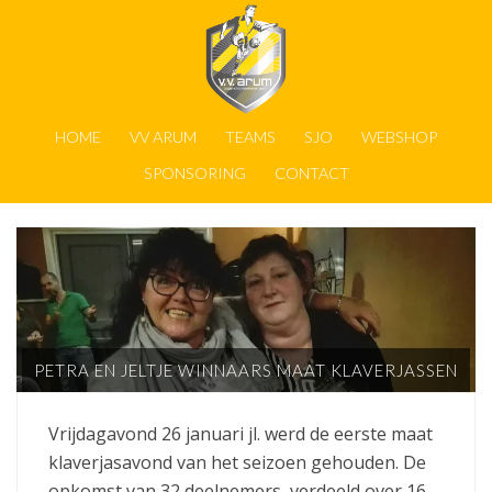
HOME
VV ARUM
TEAMS
SJO
WEBSHOP
SPONSORING
CONTACT
PETRA EN JELTJE WINNAARS MAAT KLAVERJASSEN
Vrijdagavond 26 januari jl. werd de eerste maat
klaverjasavond van het seizoen gehouden. De
opkomst van 32 deelnemers, verdeeld over 16