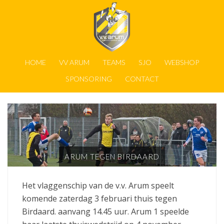
HOME
VV ARUM
TEAMS
SJO
WEBSHOP
SPONSORING
CONTACT
ARUM TEGEN BIRDAARD
Het vlaggenschip van de v.v. Arum speelt
komende zaterdag 3 februari thuis tegen
Birdaard. aanvang 14.45 uur. Arum 1 speelde