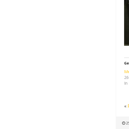
Ge
Me
26
In
«
2