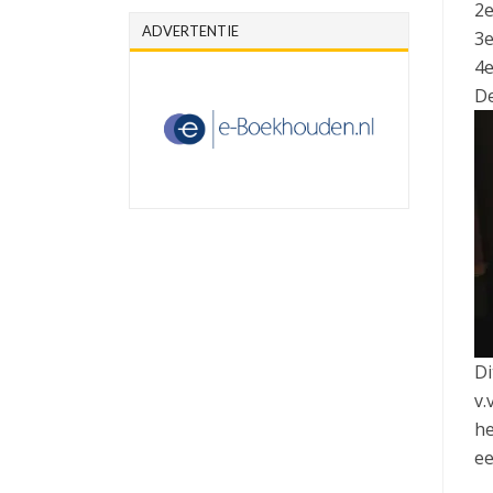
2e
ADVERTENTIE
3e
4e
De
Di
v.
he
ee