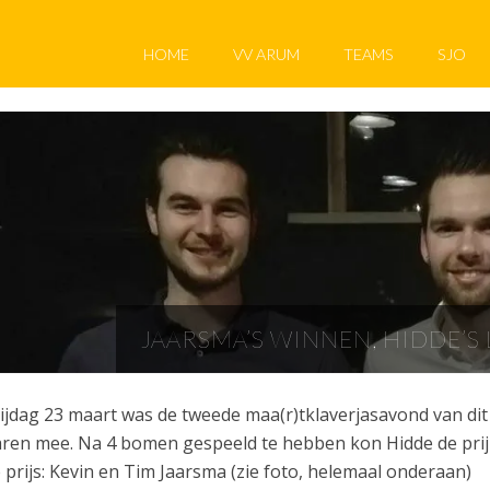
HOME
VV ARUM
TEAMS
SJO
JAARSMA’S WINNEN, HIDDE’S 
ijdag 23 maart was de tweede maa(r)tklaverjasavond van dit 
ren mee. Na 4 bomen gespeeld te hebben kon Hidde de prijz
 prijs: Kevin en Tim Jaarsma (zie foto, helemaal onderaan)