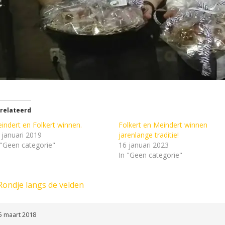
relateerd
indert en Folkert winnen.
Folkert en Meindert winnen
 januari 2019
jarenlange traditie!
 "Geen categorie"
16 januari 2023
In "Geen categorie"
Rondje langs de velden
5 maart 2018