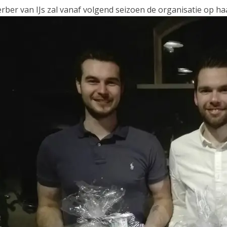
rber van IJs zal vanaf volgend seizoen de organisatie op h