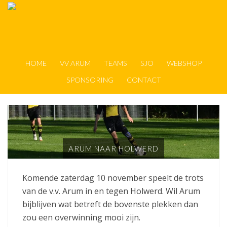
HOME
VV ARUM
TEAMS
SJO
WEBSHOP
SPONSORING
CONTACT
ARUM NAAR HOLWERD
Komende zaterdag 10 november speelt de trots
van de v.v. Arum in en tegen Holwerd. Wil Arum
bijblijven wat betreft de bovenste plekken dan
zou een overwinning mooi zijn.