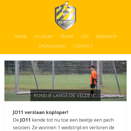
HOME
VV ARUM
TEAMS
SJO
WEBSHOP
SPONSORING
CONTACT
RONDJE LANGS DE VELDEN…
JO11 verslaan koploper!
De
JO11
kende tot nu toe een beetje een pech
seizoen. Ze wonnen 1 wedstrijd en verloren de