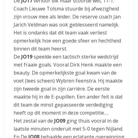
De
JO17
verloor dik maar scoorde wel, 11-1.
Coach Lieuwe Tolsma stuurde bij afwezigheid
zijn vrouw mee als leider. De reserve coach Jan
Jarich Veldman was ook geblesseerd namelijk.
Het is ondanks dat dit team vaak verliest
opmerkelijk hoe een goede sfeer en hechtheid
binnen dit team heerst.
De
JO19
speelde een tactisch sterke wedstrijd
met fraaie goals. Vooral Dirk Henk maakte een
beauty. De opmerkelijkste goal kwam van de
voet (lees scheen) Wybren Feenstra. Hij maakte
zijn tweede goal in zijn carrière. De eerste
maakte hij in de E-pupillen. Een ander feit is dat
dit team de minst gepasseerde verdediging
heeft op dit moment in deze competitie….
Het zestal van de
JO09
ging thuis vooral in de
laatste minuten onderuit met 5-0 tegen Nijland.
En De
JO08
behaalde een eclatante overwinning