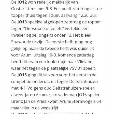
De
JO12
won redelijk makkelijk van
Oosterlittens met 9-3. En speelt zaterdag a.s. de
topper thuis tegen Tzum. aanvang 12.30 uur.
De
JO13
speelde afgelopen zaterdag de topper
tegen “Oerwoude of zoiets” vertelde een
invaller bij de Jongens onder 13. Het bleek
Suawoude te zijn. De eerste helft ging nog
gelijk op maar de tweede helft was duidelijk
voor Arum, uitslag 10-3. Komende zaterdag
heeft dit team een leuk tripje naar Vlieland,
waar het tegen de plaatselijke VSV’31 speelt.
De
JO15
ging dit seizoen voor het eerst in de
competitie onderuit, uit tegen Delfstrahuizen
met 4-1. Volgens oud Delfstrahuizen-speler,
alweer jaren Arumer, en vader van JO15 speler
Brent; Jan de Vries kwam Arum/Stormvogels’64
maar niet in de wedstrijd.