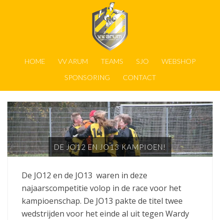
HOME
VV ARUM
TEAMS
SJO
WEBSHOP
SPONSORING
CONTACT
DE JO12 EN JO13 KAMPIOEN!
De JO12 en de JO13 waren in deze
najaarscompetitie volop in de race voor het
kampioenschap. De JO13 pakte de titel twee
wedstrijden voor het einde al uit tegen Wardy