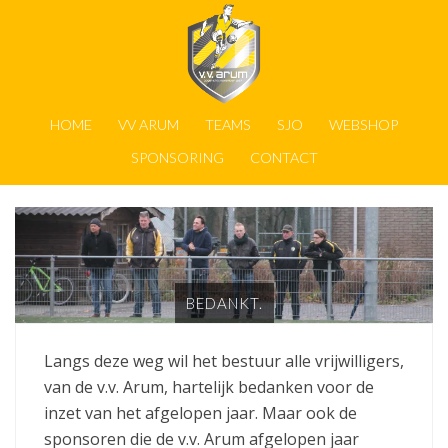
HOME
VV ARUM
TEAMS
SJO
WEBSHOP
SPONSORING
CONTACT
BEDANKT.
Langs deze weg wil het bestuur alle vrijwilligers,
van de v.v. Arum, hartelijk bedanken voor de
inzet van het afgelopen jaar. Maar ook de
sponsoren die de v.v. Arum afgelopen jaar