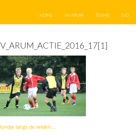
HOME
VV ARUM
TEAMS
SJO
V_ARUM_ACTIE_2016_17[1]
Rondje langs de velden…..