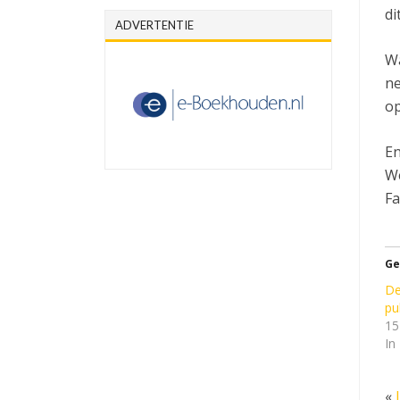
di
ADVERTENTIE
Wa
ne
op
En
We
Fa
Ge
De
pu
15
In
«