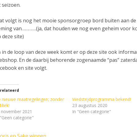
t seizoen.
t volgt is nog het mooie sponsorgroep bord buiten aan de 
ming van………….(ja, dat houden we nog even geheim voor k
 deze site)
 in de loop van deze week komt er op deze site ook informati
bshop. En de daarbij behorende zogenaamde “pas” zaterda
cebook en site volgt.
relateerd
 nieuwe maatregelingen; zonder
Wedstrijdprogramma bekend!
bliek!
23 augustus 2020
 november 2021
In "Geen categorie"
 "Geen categorie"
Joris en Sake winnen