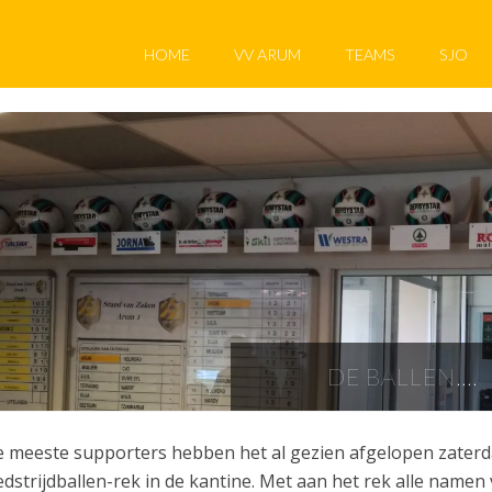
HOME
VV ARUM
TEAMS
SJO
DE BALLEN….
 meeste supporters hebben het al gezien afgelopen zaterd
dstrijdballen-rek in de kantine. Met aan het rek alle namen