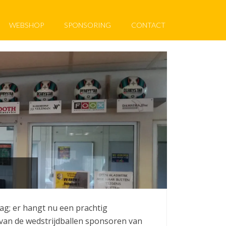
WEBSHOP
SPONSORING
CONTACT
ag; er hangt nu een prachtig
 van de wedstrijdballen sponsoren van