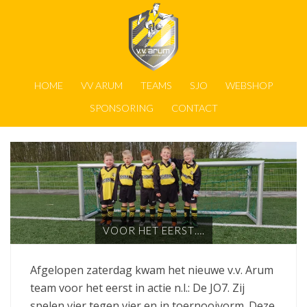
HOME
VV ARUM
TEAMS
SJO
WEBSHOP
SPONSORING
CONTACT
VOOR HET EERST….
Afgelopen zaterdag kwam het nieuwe v.v. Arum
team voor het eerst in actie n.l.: De JO7. Zij
spelen vier tegen vier en in toernooivorm. Deze