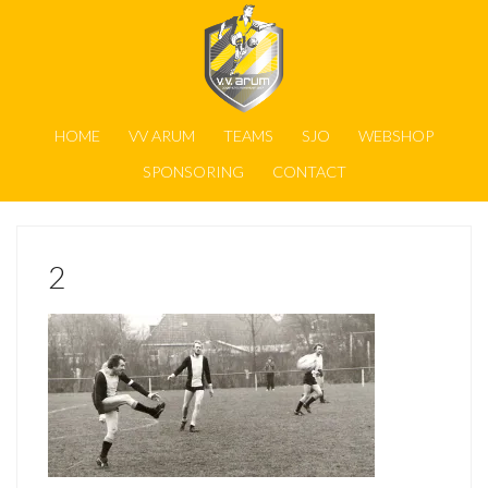
HOME
VV ARUM
TEAMS
SJO
WEBSHOP
SPONSORING
CONTACT
2