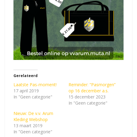
Gerelateerd
Laatste Pas-moment!
Reminder: “Pasmorgen”
17 april 2019
op 16 december a.s.
In "Geen categorie"
15 december 2023
In "Geen categorie"
Nieuw: De v.v. Arum
Kleding Webshop
13 maart 2019
In "Geen categorie"