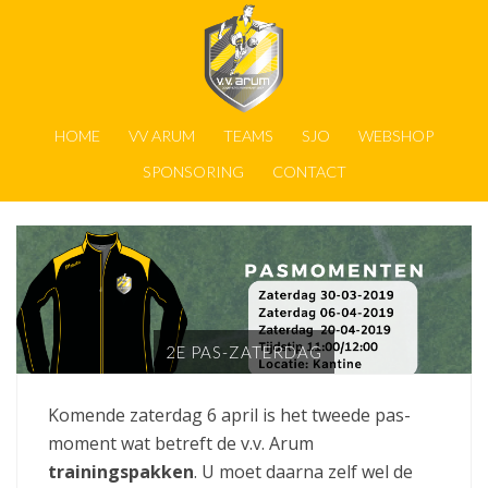
HOME
VV ARUM
TEAMS
SJO
WEBSHOP
SPONSORING
CONTACT
2E PAS-ZATERDAG
Komende zaterdag 6 april is het tweede pas-
moment wat betreft de v.v. Arum
trainingspakken
. U moet daarna zelf wel de