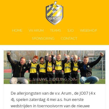
HOME
VV ARUM
TEAMS
SJO
WEBSHOP
SPONSORING
CONTACT
NIEUWE INDELING JO7.
De allerjongsten van de v.v. Arum , de JO07 (4 x
4), spelen zaterdag 4 mei a.s. hun eerste
wedstrijden in toernooivorm van de nieuwe