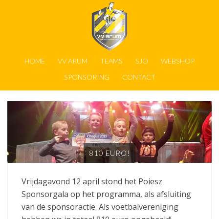
HOME
VV ARUM
TEAMS
SJO
WEBSHOP
SPONSORING
CONTACT
810 EURO!
Vrijdagavond 12 april stond het Poiesz
Sponsorgala op het programma, als afsluiting
van de sponsoractie. Als voetbalvereniging