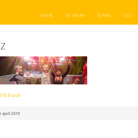
HOME
VV ARUM
TEAMS
SJO
ZZ
810 Euro!
 april 2019