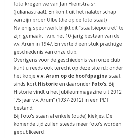
foto kregen we van Jan Hiemstra sr.
(Julianastraat). En komt uit het nalatenschap
van zijn broer Ulbe (die op de foto staat)
Na enig speurwerk blijkt dit “staatsieportret” te
zijn gemaakt i.v.m. het 10-jarig bestaan van de
v.v. Arum in 1947. En verteld een stuk prachtige
geschiedenis van onze club.
Overigens voor de geschiedenis van onze club
kunt u reeds ook terecht op deze site n.l.: onder
het kopje
v.v. Arum op de hoofdpagina
staat
sinds kort
Historie
en daaronder
Foto’s
. Bij
Historie vindt u het Jubileummagazine uit 2012.
“75 jaar v.v. Arum” (1937-2012) in een PDF
bestand.
Bij Foto’s staan al enkele (oude) kiekjes. De
komende tijd zullen steeds meer foto’s worden
gepubliceerd.