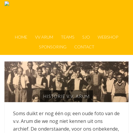
HOME
VV ARUM
TEAMS
SJO
WEBSHOP
SPONSORING
CONTACT
HISTORIE V.V. ARUM
Soms duikt er nog één op; een oude foto van de
v.v. Arum die we nog niet kennen uit ons
archief. De onderstaande, voor ons onbekende,