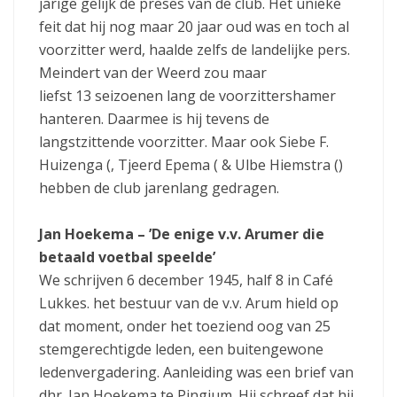
jarige gelijk de preses van de club. Het unieke
feit dat hij nog maar 20 jaar oud was en toch al
voorzitter werd, haalde zelfs de landelijke pers.
Meindert van der Weerd zou maar
liefst 13 seizoenen lang de voorzittershamer
hanteren. Daarmee is hij tevens de
langstzittende voorzitter. Maar ook Siebe F.
Huizenga (, Tjeerd Epema ( & Ulbe Hiemstra ()
hebben de club jarenlang gedragen.
Jan Hoekema – ’De enige v.v. Arumer die
betaald voetbal speelde’
We schrijven 6 december 1945, half 8 in Café
Lukkes. het bestuur van de v.v. Arum hield op
dat moment, onder het toeziend oog van 25
stemgerechtigde leden, een buitengewone
ledenvergadering. Aanleiding was een brief van
dhr. Jan Hoekema te Pingjum. Hij schreef dat hij