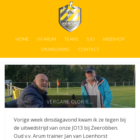
HOME
VV ARUM
TEAMS
SJO
WEBSHOP
SPONSORING
CONTACT
VERGANE GLORIE….
Vorige week dinsdagavond kwam ik ze tegen bij
de uitwedstrijd van onze JO13 bij Zeerobben.
Oud v.v. Arum trainer Jan van Loenhorst