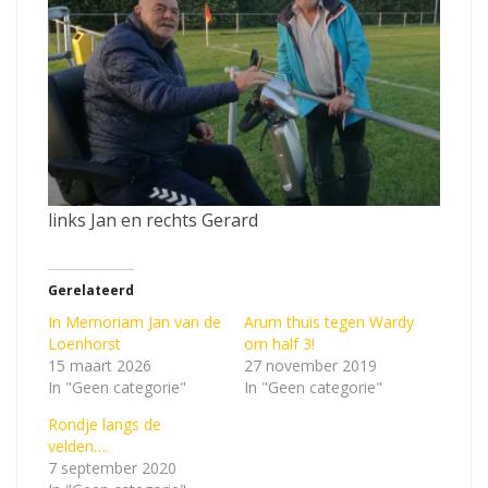
links Jan en rechts Gerard
Gerelateerd
In Memoriam Jan van de
Arum thuis tegen Wardy
Loenhorst
om half 3!
15 maart 2026
27 november 2019
In "Geen categorie"
In "Geen categorie"
Rondje langs de
velden….
7 september 2020