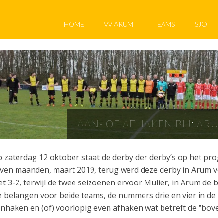
HOME
VV ARUM
TEAMS
SJO
AAN- OF AFHAKEN BIJ: AR
 zaterdag 12 oktober staat de derby der derby’s op het pr
ven maanden, maart 2019, terug werd deze derby in Arum v
t 3-2, terwijl de twee seizoenen ervoor Mulier, in Arum de 
 belangen voor beide teams, de nummers drie en vier in de v
nhaken en (of) voorlopig even afhaken wat betreft de “boven