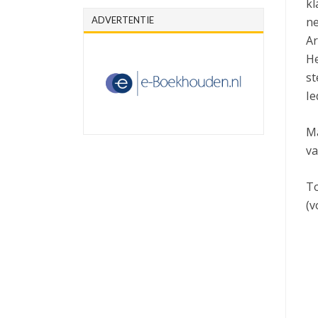
kl
ADVERTENTIE
ne
Ar
He
st
Ie
Ma
va
To
(v