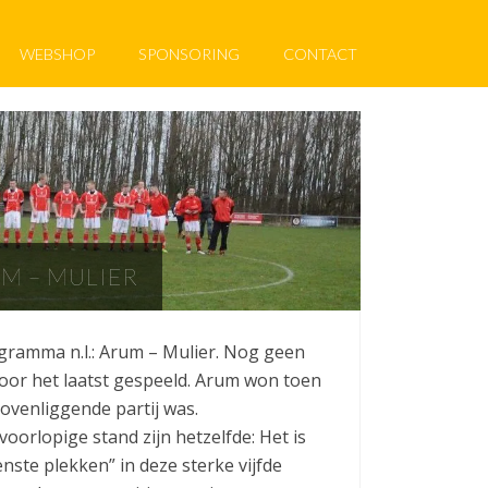
WEBSHOP
SPONSORING
CONTACT
UM – MULIER
ogramma n.l.: Arum – Mulier. Nog geen
oor het laatst gespeeld. Arum won toen
bovenliggende partij was.
oorlopige stand zijn hetzelfde: Het is
ste plekken” in deze sterke vijfde