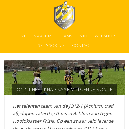
HOME
VV ARUM
TEAMS
SJO
WEBSHOP
SPONSORING
CONTACT
JO12-1 HEEL KNAP NAAR VOLGENDE RONDE!
Het talenten team van de JO12-1 (Achlum) trad
afgelopen zaterdag thuis in Achlum aan tegen
Hoofdklasser Frisia. Op een zwaar veld leverde
de, in de eerste klasse spelende, JO12-1 een