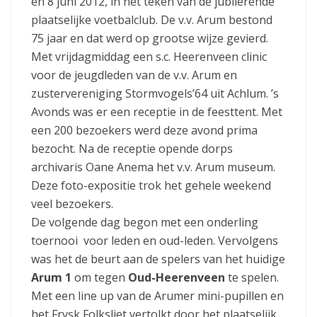
en 8 juni 2012, in het teken van de jubilerende
plaatselijke voetbalclub. De v.v. Arum bestond
75 jaar en dat werd op grootse wijze gevierd.
Met vrijdagmiddag een s.c. Heerenveen clinic
voor de jeugdleden van de v.v. Arum en
zustervereniging Stormvogels’64 uit Achlum. ’s
Avonds was er een receptie in de feesttent. Met
een 200 bezoekers werd deze avond prima
bezocht. Na de receptie opende dorps
archivaris Oane Anema het v.v. Arum museum.
Deze foto-expositie trok het gehele weekend
veel bezoekers.
De volgende dag begon met een onderling
toernooi voor leden en oud-leden. Vervolgens
was het de beurt aan de spelers van het huidige
Arum 1
om tegen
Oud-Heerenveen
te spelen.
Met een line up van de Arumer mini-pupillen en
het Frysk Folksliet vertolkt door het plaatselijk