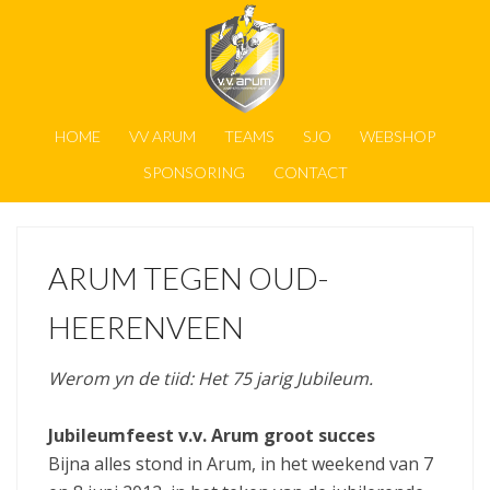
HOME
VV ARUM
TEAMS
SJO
WEBSHOP
SPONSORING
CONTACT
ARUM TEGEN OUD-
HEERENVEEN
Werom yn de tiid: Het 75 jarig Jubileum.
Jubileumfeest v.v. Arum groot succes
Bijna alles stond in Arum, in het weekend van 7