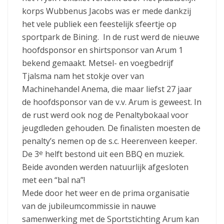
korps Wubbenus Jacobs was er mede dankzij
het vele publiek een feestelijk sfeertje op
sportpark de Bining. In de rust werd de nieuwe
hoofdsponsor en shirtsponsor van Arum 1
bekend gemaakt. Metsel- en voegbedrijf
Tjalsma nam het stokje over van
Machinehandel Anema, die maar liefst 27 jaar
de hoofdsponsor van de v.v. Arum is geweest. In
de rust werd ook nog de Penaltybokaal voor
jeugdleden gehouden. De finalisten moesten de
penalty’s nemen op de s.c. Heerenveen keeper.
e
De 3
helft bestond uit een BBQ en muziek.
Beide avonden werden natuurlijk afgesloten
met een “bal na”!
Mede door het weer en de prima organisatie
van de jubileumcommissie in nauwe
samenwerking met de Sportstichting Arum kan