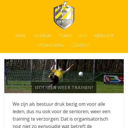
HOME
VV ARUM
TEAMS
SJO
WEBSHOP
SPONSORING
CONTACT
IEDEREEN WEER TRAINEN?
We zijn als bestuur druk bezig om voor alle
leden, dus nu ook voor de senioren, weer een
training te verzorgen. Dat is organisatorisch
nog niet zo eenvoudig wat betreft de